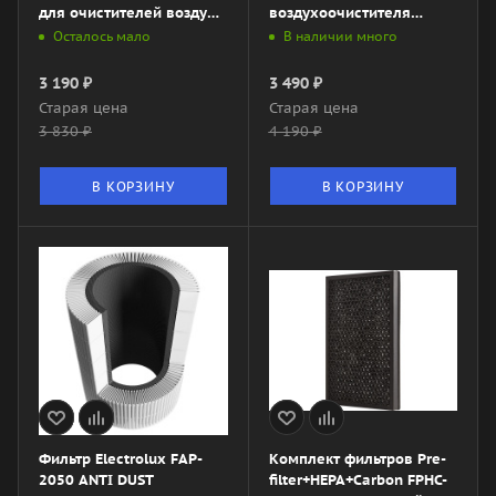
для очистителей воздуха
воздухоочистителя
Ballu AP-110
Electrolux EAP-1055D
Осталось мало
В наличии много
Yin&Yang
3 190
₽
3 490
₽
Старая цена
Старая цена
3 830
₽
4 190
₽
В КОРЗИНУ
В КОРЗИНУ
Фильтр Electrolux FAP-
Комплект фильтров Pre-
2050 ANTI DUST
filter+HEPA+Carbon FPHC-