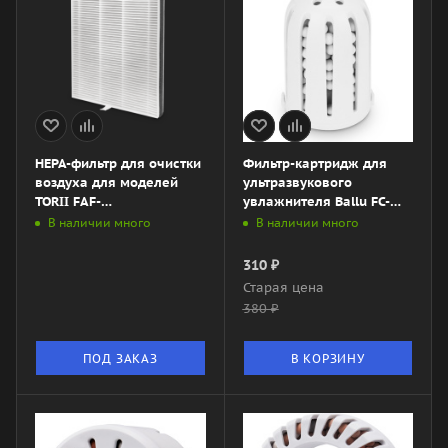
HEPA-фильтр для очистки
Фильтр-картридж для
воздуха для моделей
ультразвукового
TORII FAF-
увлажнителя Ballu FC-
TRE600\/6.0_HEPA
103
В наличии много
В наличии много
310
₽
Старая цена
380
₽
ПОД ЗАКАЗ
В КОРЗИНУ