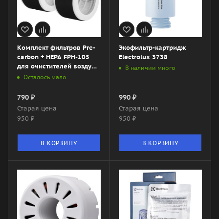
Комплект фильтров Pre-
Экофильтр-картридж
carbon + HEPA FРH-105
Electrolux 3738
для очистителей воздуха
В наличии много
BALLU AP-105
Осталось мало
790
₽
990
₽
Старая цена
Старая цена
950
₽
950
₽
В КОРЗИНУ
В КОРЗИНУ