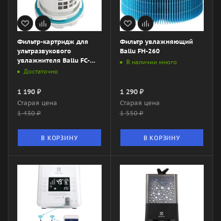
Фильтр-картридж для
Фильтр увлажняющий
ультразвукового
Ballu FH-260
увлажнителя Ballu FC-
В наличии много
1100/1500
Достаточно
1 190
₽
1 290
₽
Старая цена
Старая цена
1 430
₽
1 550
₽
В КОРЗИНУ
В КОРЗИНУ