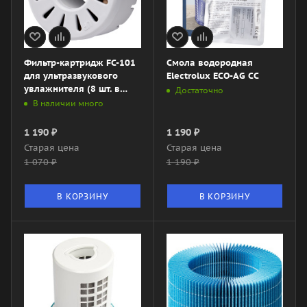
Фильтр-картридж FC-101
Смола водородная
для ультразвукового
Electrolux ECO-AG CC
увлажнителя (8 шт. в
Достаточно
комплекте)
В наличии много
1 190
₽
1 190
₽
Старая цена
Старая цена
1 070
₽
1 190
₽
В КОРЗИНУ
В КОРЗИНУ