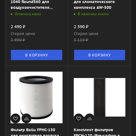
1040 Round360 для
для климатического
воздухоочистителя
комплекса AW-500
Electrolux EAP-1040D
Осталось мало
В наличии много
Yin&Yang
2 490
₽
2 590
₽
Старая цена
Старая цена
2 990
₽
3 110
₽
В КОРЗИНУ
В КОРЗИНУ
Фильтр Ballu FPHC-130
Комплект фильтров
для очистителя воздуха
FPСH-120 (Pre-carbon +