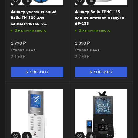
Фильтр увлажняющий
Фильтр Ballu FPHC-125
Ballu FH-500 для
для очистителя воздуха
климатического
AP-125
комплекса AW-500
В наличии много
В наличии много
1 790
₽
1 890
₽
Старая цена
Старая цена
2 150
₽
2 270
₽
В КОРЗИНУ
В КОРЗИНУ