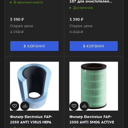
107 для очистителей
В наличии много
воздуха Ballu AP-107
Достаточно
3 590
₽
3 590
₽
Старая цена
Старая цена
2 750
₽
4 310
₽
В КОРЗИНУ
В КОРЗИНУ
Фильтр Electrolux FAP-
Фильтр Electrolux FAP-
2050 ANTI VIRUS HEPA
2050 ANTI SMOG ACTIVE