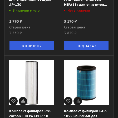
AP-130
HEPA13) для очистителя
воздуха Ballu AP-120
В наличии много
Нет в наличии
2 790
₽
3 190
₽
Старая цена
Старая цена
3 350
₽
3 830
₽
В КОРЗИНУ
ПОД ЗАКАЗ
Комплект фильтров Pre-
Комплект фильтров FAP-
carbon + HEPA FРH-110
1055 Round360 для