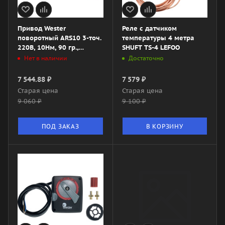
Привод Wester
Реле с датчиком
поворотный ARS10 3-точ.
температуры 4 метра
220В, 10Нм, 90 гр.,
SHUFT TS-4 LEFOO
120сек.
Нет в наличии
Достаточно
7 544.88
₽
7 579
₽
Старая цена
Старая цена
9 060
₽
9 100
₽
ПОД ЗАКАЗ
В КОРЗИНУ