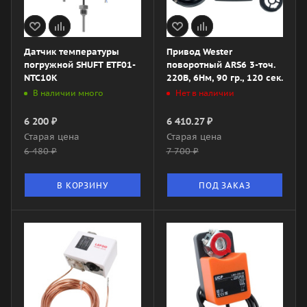
Датчик температуры
Привод Wester
погружной SHUFT ETF01-
поворотный ARS6 3-точ.
NTC10K
220В, 6Нм, 90 гр., 120 сек.
В наличии много
Нет в наличии
6 200
₽
6 410.27
₽
Старая цена
Старая цена
6 480
₽
7 700
₽
В КОРЗИНУ
ПОД ЗАКАЗ