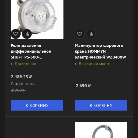
Реле давления
Манипулятор шарового
дифференциальное
крана HOMMYN
SHUFT PS-500-L
электрический WZB400W
Достаточно
В наличии много
2 489.23
₽
Старая цена
2 690
₽
2 960
₽
В КОРЗИНУ
В КОРЗИНУ