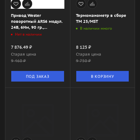
Привод Wester
Термоманометр в сборе
поворотный ARS6 модул.
TM 25/MST
24В, 6Нм, 90 гр.,
В наличии много
60/120сек. 0-10В
Нет в наличии
7 876.49
₽
8 125
₽
Старая цена
Старая цена
9 460
₽
9 750
₽
ПОД ЗАКАЗ
В КОРЗИНУ