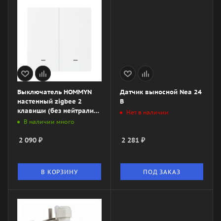
Выключатель HOMMYN
Датчик выносной Nea 24
настенный zigbee 2
В
клавиши (без нейтрали)
Нет в наличии
SWZBNN02W
В наличии много
2 090
₽
2 281
₽
В КОРЗИНУ
ПОД ЗАКАЗ