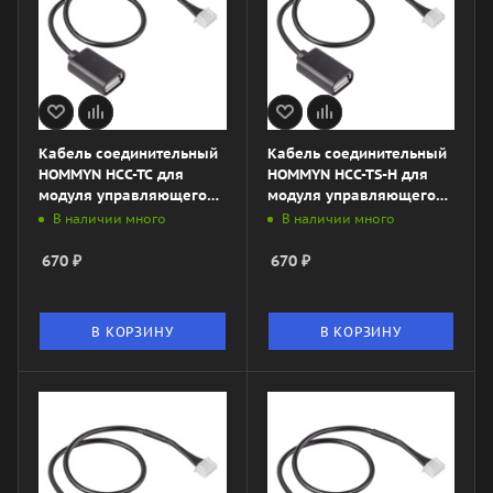
Кабель соединительный
Кабель соединительный
HOMMYN HCC-TC для
HOMMYN HCC-TS-H для
модуля управляющего
модуля управляющего
HDN/WFN
HDN/WFN
В наличии много
В наличии много
670
₽
670
₽
В КОРЗИНУ
В КОРЗИНУ