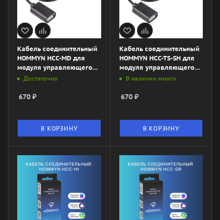
Кабель соединительный
Кабель соединительный
HOMMYN HCC-MD для
HOMMYN HCC-TS-SH для
модуля управляющего
модуля управляющего
HDN/WFN
HDN/WFN
Достаточно
В наличии много
670
₽
670
₽
В КОРЗИНУ
В КОРЗИНУ