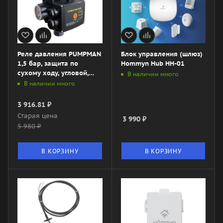
Реле давления PUMPMAN
Блок управления (шлюз)
1,5 бар, защита по
Hommyn Hub HH-01
сухому ходу, угловой,
В наличии много
арт. TPC-13A
В наличии много
3 916.81
₽
Старая цена
3 990
₽
5 980
₽
В КОРЗИНУ
В КОРЗИНУ