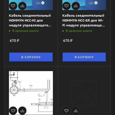
Кабель соединительный
Кабель соединительный
HOMMYN HCC-HI для
HOMMYN HCC-GR для Wi-
модуля управляющего
Fi модуля управляющего
HDN/WFN
HDN/WFN
В наличии много
В наличии много
670
₽
670
₽
В КОРЗИНУ
В КОРЗИНУ