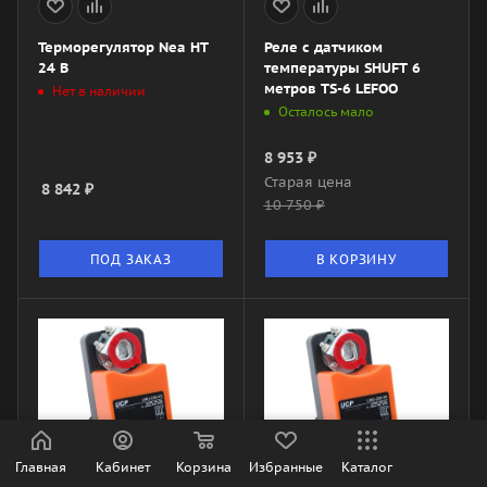
Терморегулятор Nea HT
Реле с датчиком
24 В
температуры SHUFT 6
метров TS-6 LEFOO
Нет в наличии
Осталось мало
8 953
₽
Старая цена
8 842
₽
10 750
₽
ПОД ЗАКАЗ
В КОРЗИНУ
Главная
Кабинет
Корзина
Избранные
Каталог