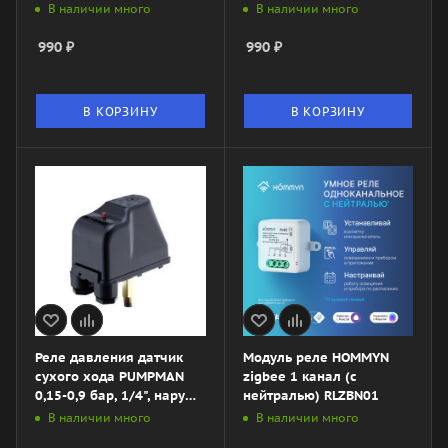
В наличии много
В наличии много
990
₽
990
₽
В КОРЗИНУ
В КОРЗИНУ
Реле давления датчик
Модуль реле HOMMYN
сухого хода PUMPMAN
zigbee 1 канал (с
0,15-0,9 бар, 1/4", наруж.,
нейтралью) RLZBN01
Арт. TPS9A
В наличии много
В наличии много