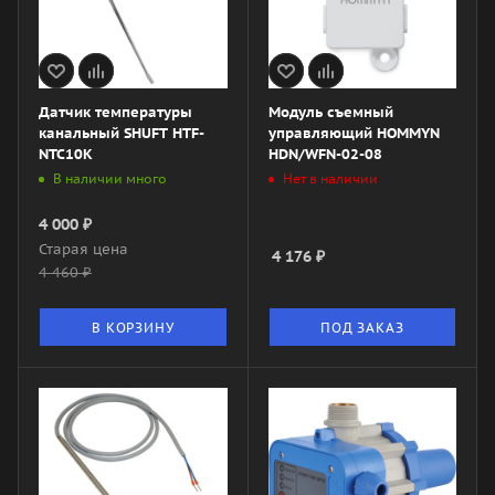
Датчик температуры
Модуль съемный
канальный SHUFT HTF-
управляющий HOMMYN
NTC10K
HDN/WFN-02-08
В наличии много
Нет в наличии
4 000
₽
Старая цена
4 176
₽
4 460
₽
В КОРЗИНУ
ПОД ЗАКАЗ