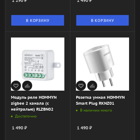
1 290
₽
1 490
₽
В КОРЗИНУ
В КОРЗИНУ
Модуль реле HOMMYN
Розетка умная HOMMYN
zigbee 2 канала (с
Smart Plug RKNZ01
нейтралью) RLZBN02
В наличии много
Достаточно
1 490
₽
1 490
₽