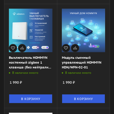
Выключатель HOMMYN
Модуль съемный
настенный zigbee 1
управляющий HOMMYN
клавиша (без нейтрали)
HDN/WFN-02-01
SWZBNN01W
В наличии много
В наличии много
1 990
₽
1 990
₽
В КОРЗИНУ
В КОРЗИНУ