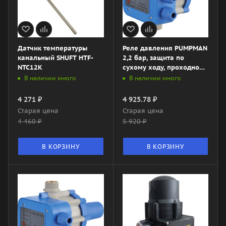
Датчик температуры
Реле давления PUMPMAN
канальный SHUFT HTF-
2,2 бар, защита по
NTC12K
сухому ходу, проходной,
арт. TPC-10B
В наличии много
В наличии много
4 271
₽
4 925.78
₽
Старая цена
Старая цена
4 460
₽
5 920
₽
В КОРЗИНУ
В КОРЗИНУ