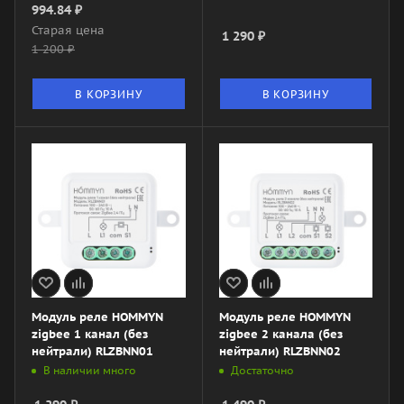
994.84
₽
Старая цена
1 290
₽
1 200
₽
В КОРЗИНУ
В КОРЗИНУ
Модуль реле HOMMYN
Модуль реле HOMMYN
zigbee 1 канал (без
zigbee 2 канала (без
нейтрали) RLZBNN01
нейтрали) RLZBNN02
В наличии много
Достаточно