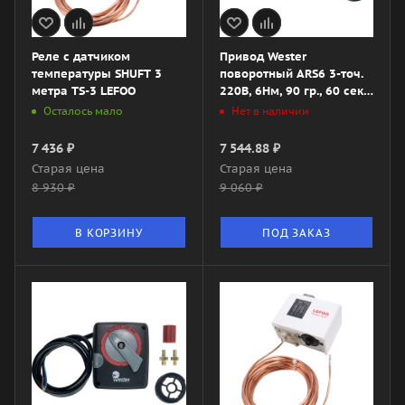
Реле с датчиком
Привод Wester
температуры SHUFT 3
поворотный ARS6 3-точ.
метра TS-3 LEFOO
220В, 6Нм, 90 гр., 60 сек.
конц. выкл.
Осталось мало
Нет в наличии
7 436
₽
7 544.88
₽
Старая цена
Старая цена
8 930
₽
9 060
₽
В КОРЗИНУ
ПОД ЗАКАЗ