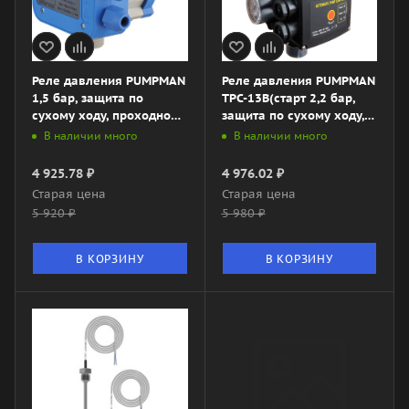
Реле давления PUMPMAN
Реле давления PUMPMAN
1,5 бар, защита по
TPC-13B(старт 2,2 бар,
сухому ходу, проходной,
защита по сухому ходу,
арт. TPC-10A
угловой)
В наличии много
В наличии много
4 925.78
₽
4 976.02
₽
Старая цена
Старая цена
5 920
₽
5 980
₽
В КОРЗИНУ
В КОРЗИНУ