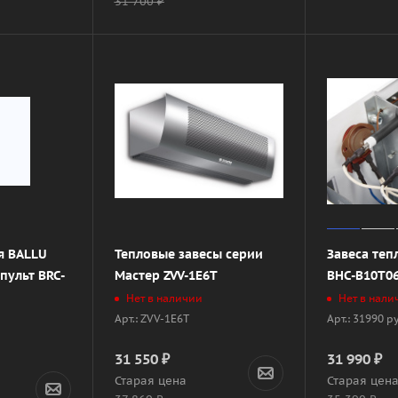
31 700
₽
я BALLU
Тепловые завесы серии
Завеса теп
пульт BRC-
Мастер ZVV-1E6T
BHC-B10T0
Нет в наличии
Нет в нали
Арт.: ZVV-1E6T
Арт.: 31990 р
31 550
₽
31 990
₽
Старая цена
Старая цен