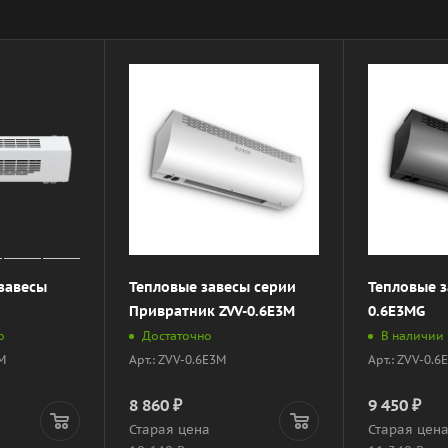
завесы
Тепловые завесы серии
Тепловые з
Привратник ZVV-0.6E3M
0.6E3MG
о
Достаточно
В наличии
M
Арт.: ZVV-0.6E3M
Арт.: ZVV-0.
8 860
₽
9 450
₽
Старая цена
Старая цен