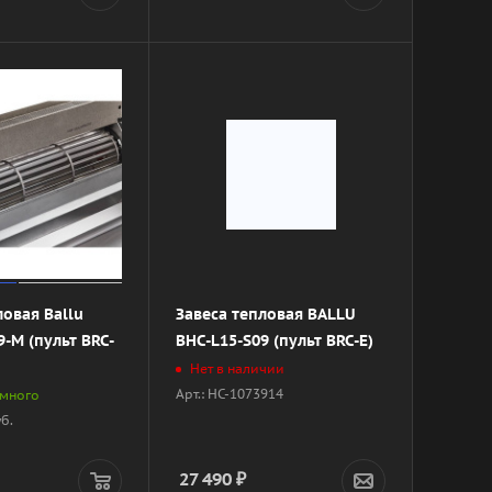
ловая Ballu
Завеса тепловая BALLU
9-M (пульт BRC-
BHC-L15-S09 (пульт BRC-E)
Нет в наличии
Арт.: НС-1073914
 много
уб.
27 490
₽