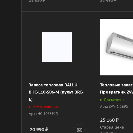
21 620
₽
22 490
₽
Завеса тепловая BALLU
Тепловые заве
BHC-L10-S06-M (пульт BRC-
Привратник ZVV
E)
Достаточно
Арт.: ZVV-1.5E9S
Нет в наличии
Арт.: НС-1073915
25 160
₽
Старая цена
20 990
₽