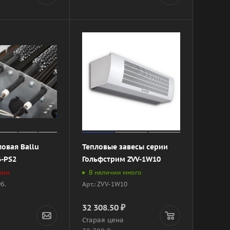
ловая Ballu
Тепловые завесы серии
6-PS2
Гольфстрим ZVV-1W10
чии
В наличии много
уб.
Арт.: ZVV-1W10
32 308.50
₽
а
Старая цена