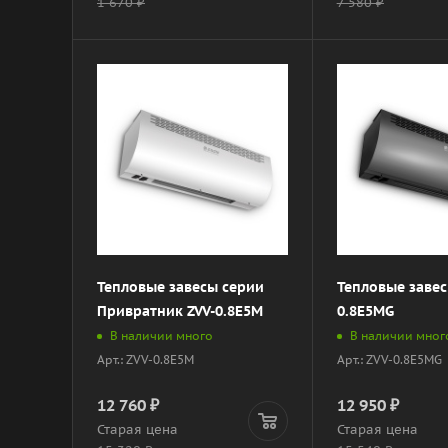
1 670
₽
7 580
₽
Тепловые завесы серии
Тепловые завес
Привратник ZVV-0.8E5M
0.8E5MG
В наличии много
В наличии мног
Арт.: ZVV-0.8E5M
Арт.: ZVV-0.8E5MG
12 760
₽
12 950
₽
Старая цена
Старая цена