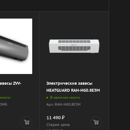
авесы ZVV-
Электрические завесы
HEATGUARD RAH-HG0.8E5M
 много
В наличии много
6E3MG
Арт.: RAH-HG0.8E5M
11 490
₽
а
Старая цена