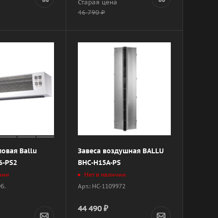
а
Старая цена
46 790
₽
ловая Ballu
Завеса воздушная BALLU
6-PS2
BHC-H15A-PS
чии
Нет в наличии
уб.
Арт.: НС-1109972
44 490
₽