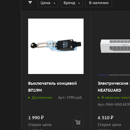
Цена
Бренд
В наличии
Выключатель концевой
Электрические 
ВП19М
HEATGUARD
Арт.: 1990 руб.
Достаточно
В наличии мног
Арт.: RAH-HG0.6E3
1 990
₽
6 310
₽
Старая цена
Старая цена