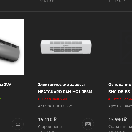
10 640
₽
11 340
₽
ы ZVV-
Электрические завесы
Основание 
HEATGUARD RAH-HG1.0E6M
BHC-DB-BS
о
Нет в наличии
Нет в нали
Арт.: RAH-HG1.0E6M
Арт.: НС-106
15 110
₽
15 990
₽
Старая цена
Старая цен