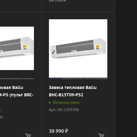
38 780
₽
ловая Ballu
Завеса тепловая Ballu
-PS (пульт BRC-
BHC-B15T09-PS2
Осталось мало
Арт.: НС-1355396
о
уб.
38 990
₽