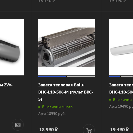
18 140
₽
19 190
₽
ы ZVV-
Завеса тепловая Ballu
Завеса теп
BHC-L10-S06-M (пульт BRC-
BHC-L10-S06
S)
В наличии
Арт.: 19490 р
В наличии много
Арт.: 18990 руб.
18 990
₽
19 490
₽