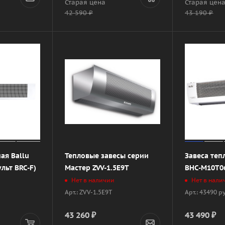
Старая цена
Старая цен
42 590
₽
43 190
₽
ая Ballu
Тепловые завесы серии
Завеса теп
льт BRC-F)
Мастер ZVV-1.5E9T
BHC-M10T0
Нет в наличии
Нет в нали
Арт.: ZVV-1.5E9T
Арт.: 43490 р
43 260
₽
43 490
₽