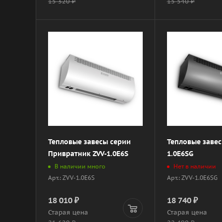
15 320
₽
15 540
₽
Тепловые завесы серии
Тепловые завес
Привратник ZVV-1.0E6S
1.0E6SG
В наличии много
Нет в наличии
Арт.: ZVV-1.0E6S
Арт.: ZVV-1.0E6SG
18 010
₽
18 740
₽
Старая цена
Старая цена