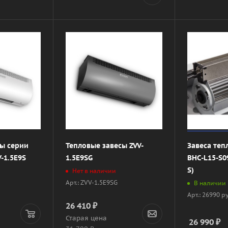
сы серии
Тепловые завесы ZVV-
Завеса теп
-1.5E9S
1.5E9SG
BHC-L15-S0
S)
Нет в наличии
Арт.: ZVV-1.5E9SG
В наличии
Арт.: 26990 р
26 410
₽
Старая цена
26 990
₽