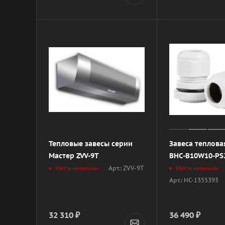
Тепловые завесы серии
Завеса теплова
Мастер ZVV-9T
BHC-B10W10-PS
Арт.: ZVV-9T
Нет в наличии
Нет в наличии
Арт.: НС-1355393
32 310
₽
36 490
₽