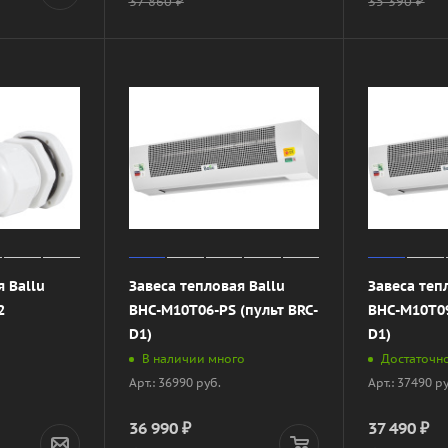
37 860
₽
35 390
₽
я Ballu
Завеса тепловая Ballu
Завеса теп
2
BHC-M10T06-PS (пульт BRC-
BHC-M10T09
D1)
D1)
В наличии много
Достаточн
Арт.: 36990 руб.
Арт.: 37490 р
36 990
₽
37 490
₽