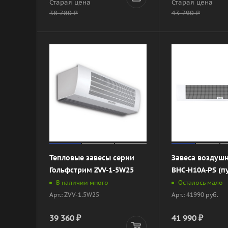
Старая цена
Старая цена
38 780
₽
43 790
₽
Тепловые завесы серии
Завеса воздушн
Гольфстрим ZVV-1-5W25
BHC-H10A-PS (пу
В наличии много
Осталось мало
Арт.: ZVV-1.5W25
Арт.: 41990 руб.
39 360
₽
41 990
₽