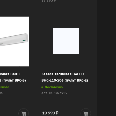
19 190
₽
ловая Ballu
Завеса тепловая BALLU
 (пульт BRC-S)
BHC-L10-S06 (пульт BRC-E)
 много
Достаточно
уб.
Арт.: НС-1073913
19 990
₽