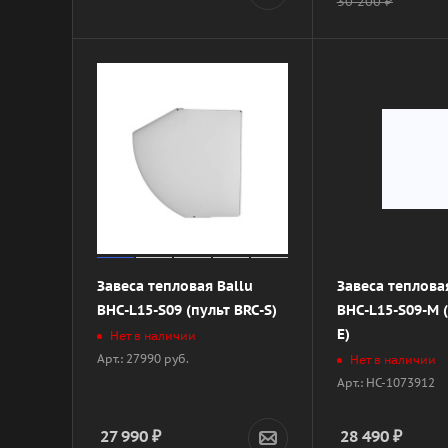
30 200
₽
Завеса тепловая Ballu
Завеса теплова
BHC-L15-S09 (пульт BRC-S)
BHC-L15-S09-M (
E)
Нет в наличии
Арт.: 27990 руб.
Нет в наличии
Арт.: НС-1073912
27 990
₽
28 490
₽