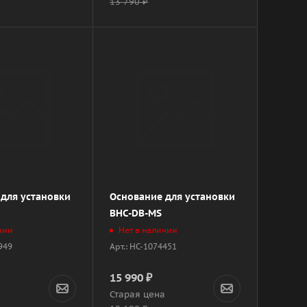
13 790
₽
для установки
Основание для установки
BHC-DB-MS
чии
Нет в наличии
8949
Арт.: НС-1074451
15 990
₽
а
Старая цена