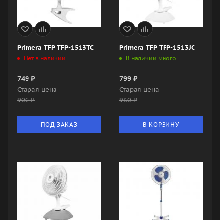
Primera TFP TFP-1513TC
Primera TFP TFP-1513JC
Нет в наличии
В наличии много
749
₽
799
₽
Старая цена
Старая цена
900
₽
960
₽
ПОД ЗАКАЗ
В КОРЗИНУ