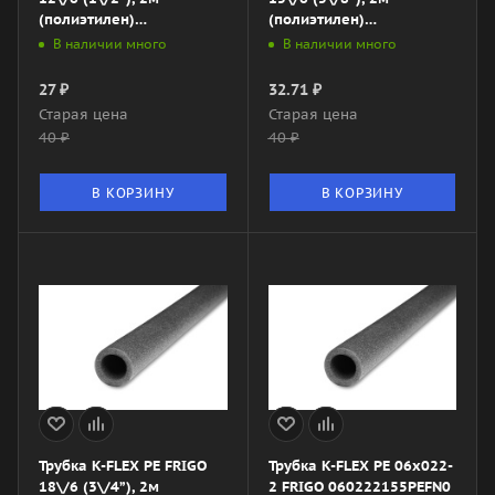
(полиэтилен)
(полиэтилен)
060122155PEFN0
060152155PEFN0
В наличии много
В наличии много
27
₽
32.71
₽
Старая цена
Старая цена
40
₽
40
₽
В КОРЗИНУ
В КОРЗИНУ
Трубка K-FLEX PE FRIGO
Трубка K-FLEX PE 06x022-
18\/6 (3\/4”), 2м
2 FRIGO 060222155PEFN0