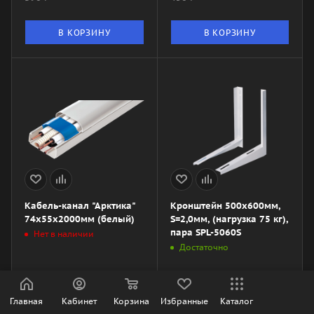
В КОРЗИНУ
В КОРЗИНУ
Кабель-канал "Арктика"
Кронштейн 500x600мм,
74х55х2000мм (белый)
S=2,0мм, (нагрузка 75 кг),
пара SPL-5060S
Нет в наличии
Достаточно
587
₽
608
₽
Старая цена
Старая цена
Главная
Кабинет
Корзина
Избранные
Каталог
710
₽
730
₽