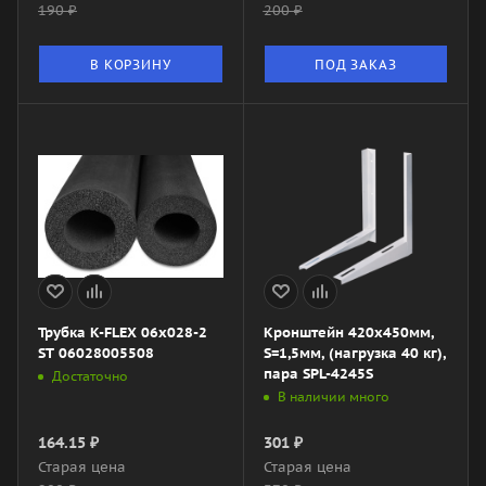
190
₽
200
₽
В КОРЗИНУ
ПОД ЗАКАЗ
Трубка K-FLEX 06x028-2
Кронштейн 420x450мм,
ST 06028005508
S=1,5мм, (нагрузка 40 кг),
пара SPL-4245S
Достаточно
В наличии много
164.15
₽
301
₽
Старая цена
Старая цена