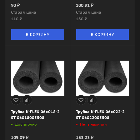
90
₽
100.91
₽
Старая цена
Старая цена
110
₽
130
₽
В КОРЗИНУ
В КОРЗИНУ
Трубка K-FLEX 06x018-2
Трубка K-FLEX 06x022-2
ST 06018005508
ST 06022005508
Достаточно
Нет в наличии
109.09
₽
133.23
₽