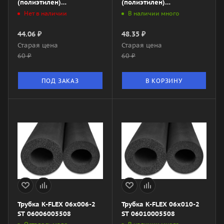
(полиэтилен)
(полиэтилен)
060252155PEFN0
060282155PEFN0
Нет в наличии
В наличии много
44.06
₽
48.35
₽
Старая цена
Старая цена
60
₽
60
₽
ПОД ЗАКАЗ
В КОРЗИНУ
Трубка K-FLEX 06x006-2
Трубка K-FLEX 06x010-2
ST 06006005508
ST 06010005508