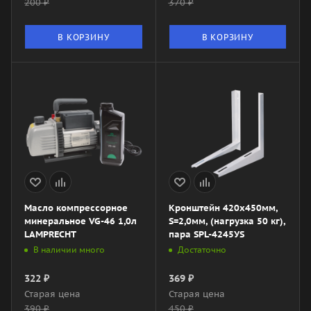
200
₽
370
₽
В КОРЗИНУ
В КОРЗИНУ
Масло компрессорное
Кронштейн 420x450мм,
минеральное VG-46 1,0л
S=2,0мм, (нагрузка 50 кг),
LAMPRECHT
пара SPL-4245УS
В наличии много
Достаточно
322
₽
369
₽
Старая цена
Старая цена
390
₽
450
₽