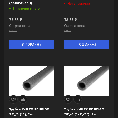
(полиэтилен)
Нет в наличии
060182155PEFN0
В наличии много
35.55
₽
38.35
₽
Старая цена
Старая цена
50
₽
50
₽
В КОРЗИНУ
ПОД ЗАКАЗ
Трубка K-FLEX PE FRIGO
Трубка K-FLEX PE FRIGO
25\/6 (1”), 2м
28\/6 (1-1\/8”), 2м