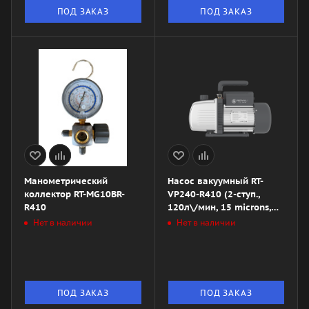
ПОД ЗАКАЗ
ПОД ЗАКАЗ
Манометрический
Насос вакуумный RT-
коллектор RT-MG10BR-
VP240-R410 (2-ступ.,
R410
120л\/мин, 15 microns,
1\/4" + 3\ / 8"SAE)
Нет в наличии
Нет в наличии
ПОД ЗАКАЗ
ПОД ЗАКАЗ