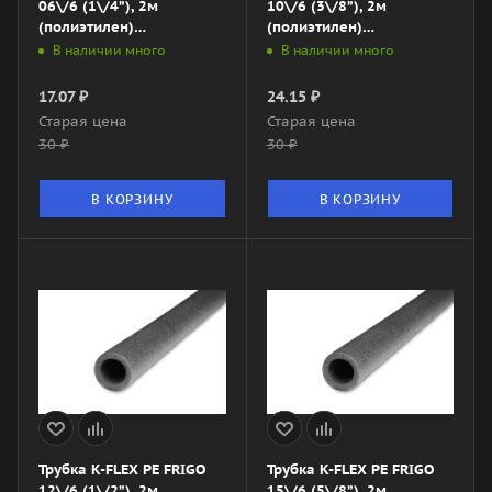
06\/6 (1\/4”), 2м
10\/6 (3\/8”), 2м
(полиэтилен)
(полиэтилен)
060062155PEFN0
060102155PEFN0
В наличии много
В наличии много
17.07
₽
24.15
₽
Старая цена
Старая цена
30
₽
30
₽
В КОРЗИНУ
В КОРЗИНУ
Трубка K-FLEX PE FRIGO
Трубка K-FLEX PE FRIGO
12\/6 (1\/2”), 2м
15\/6 (5\/8”), 2м