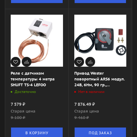
Реле с датчиком
Привод Wester
температуры 4 метра
поворотный ARS6 модул.
SHUFT TS-4 LEFOO
24В, 6Нм, 90 гр.,
60/120сек. 0-10В
Достаточно
Нет в наличии
7 579
₽
7 876.49
₽
Старая цена
Старая цена
9 100
₽
9 460
₽
В КОРЗИНУ
ПОД ЗАКАЗ