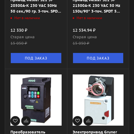
20500A-K 230 VAC 50Hz
21500A-K 230 VAC 50 Hz
50 сек./90 гр. 3-точ. SPDT
150s/90° 3-точ. SPDT 5
5 Nm
Nm
Нет в наличии
Нет в наличии
12 330
₽
12 534.94
₽
Старая цена
Старая цена
15 050
₽
15 050
₽
ПОД ЗАКАЗ
ПОД ЗАКАЗ
Преобразователь
Электропривод Gruner