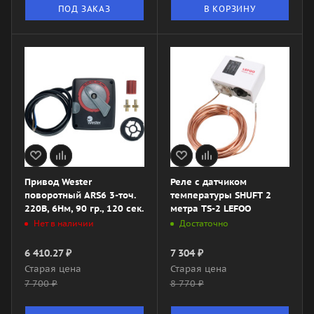
ПОД ЗАКАЗ
В КОРЗИНУ
Привод Wester
Реле с датчиком
поворотный ARS6 3-точ.
температуры SHUFT 2
220В, 6Нм, 90 гр., 120 сек.
метра TS-2 LEFOO
Нет в наличии
Достаточно
6 410.27
₽
7 304
₽
Старая цена
Старая цена
7 700
₽
8 770
₽