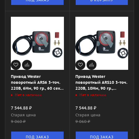
Привод Wester
Привод Wester
поворотный ARS6 3-точ.
поворотный ARS10 3-точ.
220В, 6Нм, 90 гр., 60 сек.
220В, 10Нм, 90 гр.,
конц. выкл.
120сек.
Нет в наличии
Нет в наличии
7 544.88
₽
7 544.88
₽
Старая цена
Старая цена
9 060
₽
9 060
₽
ПОД ЗАКАЗ
ПОД ЗАКАЗ