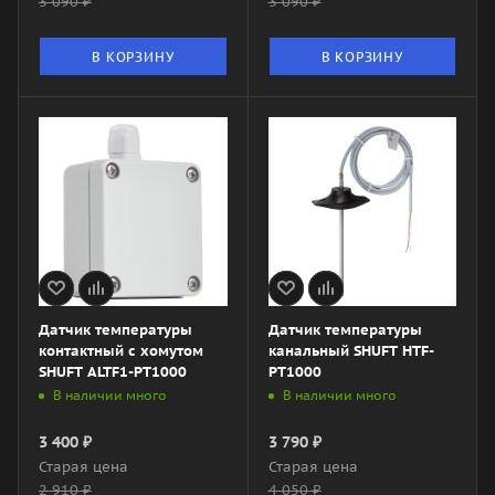
3 090
₽
3 090
₽
В КОРЗИНУ
В КОРЗИНУ
Датчик температуры
Датчик температуры
контактный с хомутом
канальный SHUFT HTF-
SHUFT ALTF1-PT1000
PT1000
В наличии много
В наличии много
3 400
₽
3 790
₽
Старая цена
Старая цена
2 910
₽
4 050
₽