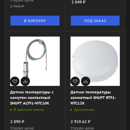
Старая цена
2 849
₽
2 960
₽
В КОРЗИНУ
ПОД ЗАКАЗ
Датчик температуры с
Датчик температуры
хомутом контактный
комнатный SHUFT RTF1-
SHUFT ALTF1-NTC10K
NTC12K
В наличии много
Достаточно
2 890
₽
2 919.62
₽
Старая цена
Старая цена