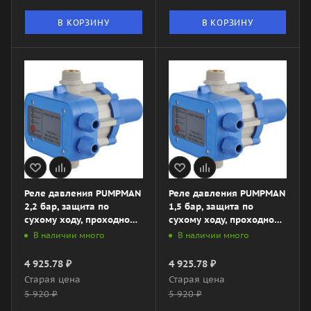
В КОРЗИНУ
В КОРЗИНУ
Реле давления PUMPMAN
Реле давления PUMPMAN
2,2 бар, защита по
1,5 бар, защита по
сухому ходу, проходной,
сухому ходу, проходной,
арт. TPC-10B
арт. TPC-10A
В наличии много
В наличии много
4 925.78
₽
4 925.78
₽
Старая цена
Старая цена
5 920
₽
5 920
₽