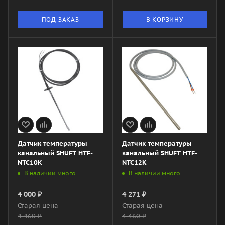
ПОД ЗАКАЗ
В КОРЗИНУ
Датчик температуры
Датчик температуры
канальный SHUFT HTF-
канальный SHUFT HTF-
NTC10K
NTC12K
В наличии много
В наличии много
4 000
₽
4 271
₽
Старая цена
Старая цена
4 460
₽
4 460
₽