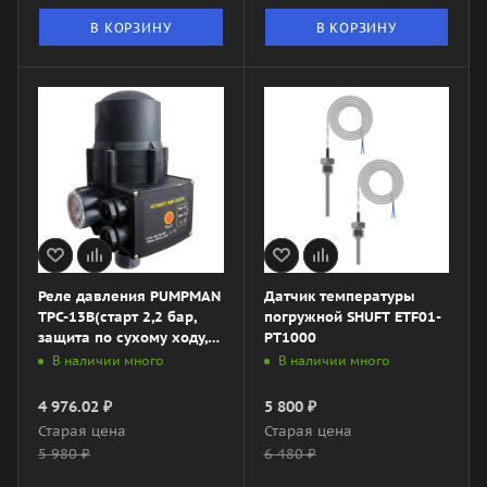
В КОРЗИНУ
В КОРЗИНУ
Реле давления PUMPMAN
Датчик температуры
TPC-13B(старт 2,2 бар,
погружной SHUFT ETF01-
защита по сухому ходу,
PT1000
угловой)
В наличии много
В наличии много
4 976.02
₽
5 800
₽
Старая цена
Старая цена
5 980
₽
6 480
₽