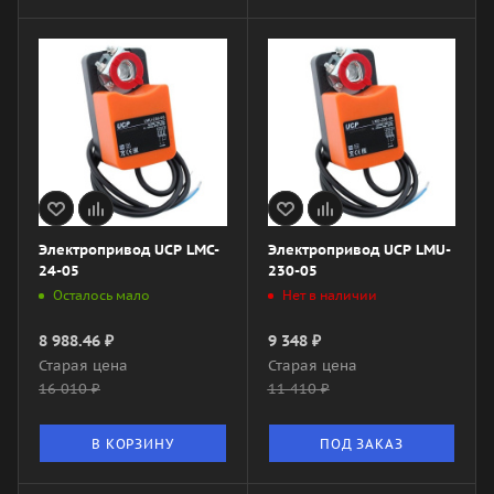
Электропривод UCP LMC-
Электропривод UCP LMU-
24-05
230-05
Осталось мало
Нет в наличии
8 988.46
₽
9 348
₽
Старая цена
Старая цена
16 010
₽
11 410
₽
В КОРЗИНУ
ПОД ЗАКАЗ