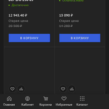
Осталось мало
Достаточно
12 943.40
₽
13 090
₽
Старая цена
Старая цена
20 500
₽
14 280
₽
В КОРЗИНУ
В КОРЗИНУ
TC-6.4/2 контроллер
TTCO13/HY Канальный
серии ТС COMFORT
преобразователь
Главная
Кабинет
Корзина
Избранные
Каталог
температуры
Нет в наличии