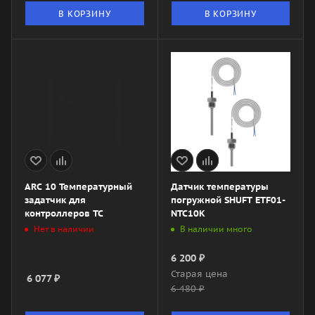
В КОРЗИНУ
В КОРЗИНУ
ARC 10 Температурный
Датчик температуры
задатчик для
погружной SHUFT ETF01-
контроллеров TC
NTC10K
Нет в наличии
В наличии много
6 200
₽
Старая цена
6 077
₽
6 480
₽