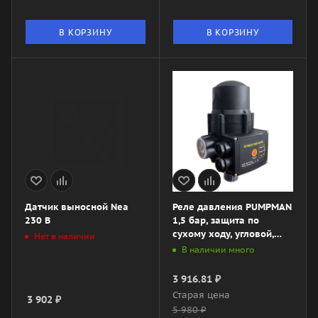
В КОРЗИНУ
В КОРЗИНУ
Датчик выносной Nea
Реле давления PUMPMAN
230 В
1,5 бар, защита по
сухому ходу, угловой,
Нет в наличии
арт. TPC-13A
В наличии много
3 916.81
₽
Старая цена
3 902
₽
5 980
₽