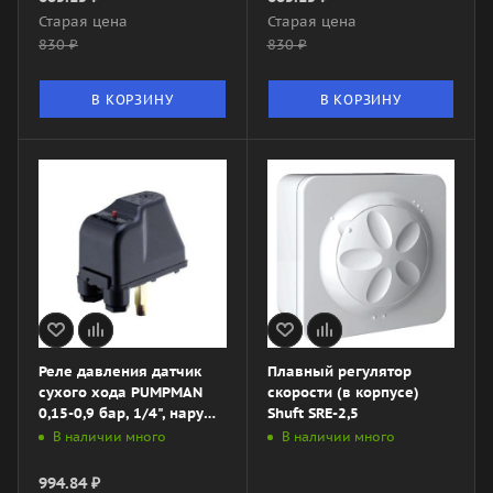
Старая цена
Старая цена
830
₽
830
₽
В КОРЗИНУ
В КОРЗИНУ
Реле давления датчик
Плавный регулятор
сухого хода PUMPMAN
скорости (в корпусе)
0,15-0,9 бар, 1/4", наруж.,
Shuft SRE-2,5
Арт. TPS9A
В наличии много
В наличии много
994.84
₽