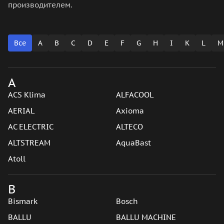
производителем.
Все
A
B
C
D
E
F
G
H
I
K
L
M
A
ACS Klima
ALFACOOL
AERIAL
Axioma
AC ELECTRIC
ALTECO
ALTSTREAM
AquaBast
Atoll
B
Bismark
Bosch
BALLU
BALLU MACHINE