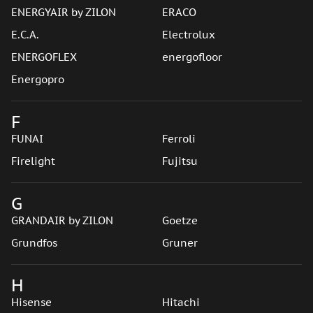
ENERGYAIR by ZILON
ERACO
E.C.A.
Electrolux
ENERGOFLEX
energofloor
Energopro
F
FUNAI
Ferroli
Firelight
Fujitsu
G
GRANDAIR by ZILON
Goetze
Grundfos
Gruner
H
Hisense
Hitachi