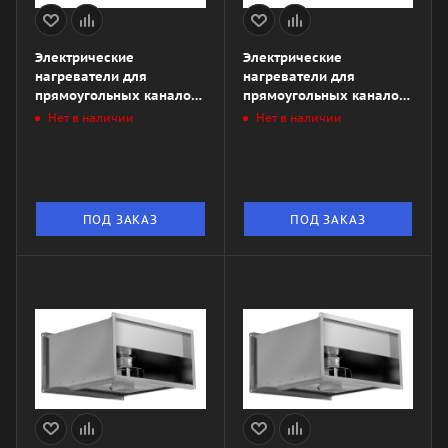
Электрические
Электрические
нагреватели для
нагреватели для
прямоугольных каналов
прямоугольных каналов
ZES 800х500-30
ZES 1000x500\/30
Нет в наличии
Нет в наличии
ПОД ЗАКАЗ
ПОД ЗАКАЗ