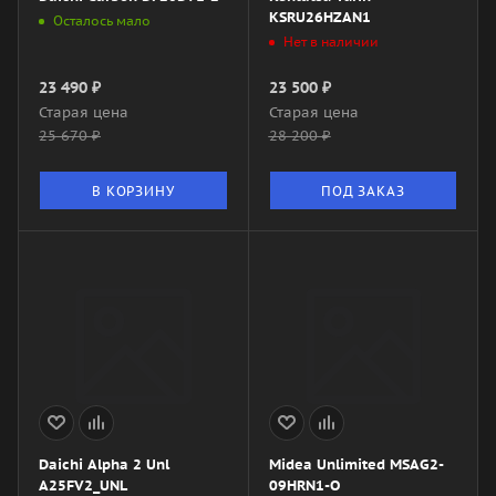
KSRU26HZAN1
Осталось мало
Нет в наличии
23 490
₽
23 500
₽
Старая цена
Старая цена
25 670
₽
28 200
₽
В КОРЗИНУ
ПОД ЗАКАЗ
Daichi Alpha 2 Unl
Midea Unlimited MSAG2-
A25FV2_UNL
09HRN1-O