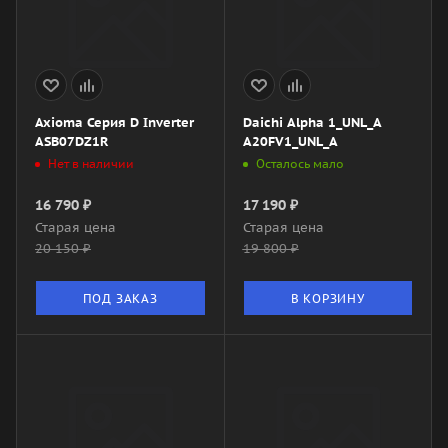
Axioma Серия D Inverter
Daichi Alpha 1_UNL_A
ASB07DZ1R
A20FV1_UNL_A
Нет в наличии
Осталось мало
16 790
₽
17 190
₽
Старая цена
Старая цена
20 150
₽
19 800
₽
ПОД ЗАКАЗ
В КОРЗИНУ