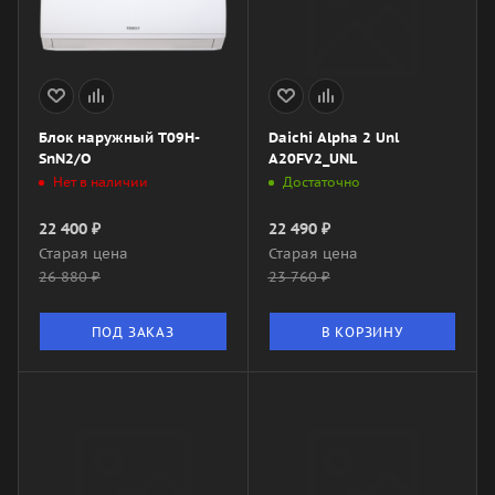
Блок наружный T09H-
Daichi Alpha 2 Unl
SnN2/O
A20FV2_UNL
Нет в наличии
Достаточно
22 400
₽
22 490
₽
Старая цена
Старая цена
26 880
₽
23 760
₽
ПОД ЗАКАЗ
В КОРЗИНУ