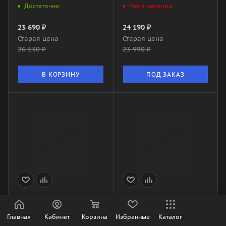
Достаточно
Нет в наличии
23 690
₽
24 190
₽
Старая цена
Старая цена
26 130
₽
23 990
₽
В КОРЗИНУ
ПОД ЗАКАЗ
Midea Paramount MSAG1-
DAICHIxMES
09HRN1-O
Epsilon_UNL_A
Главная
Кабинет
Корзина
Избранные
Каталог
E35FV1_UNL_A
Нет в наличии