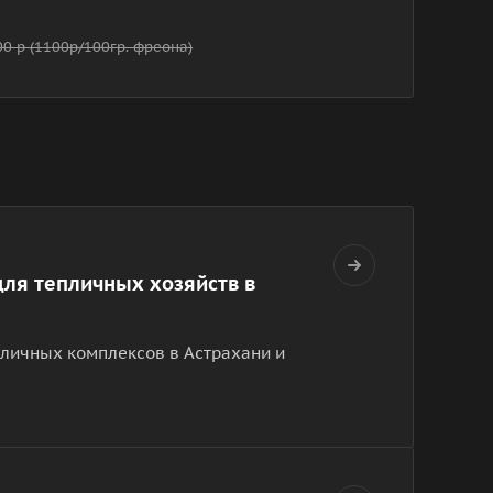
00 р (1100р/100гр. фреона)
ля тепличных хозяйств в
пличных комплексов в Астрахани и