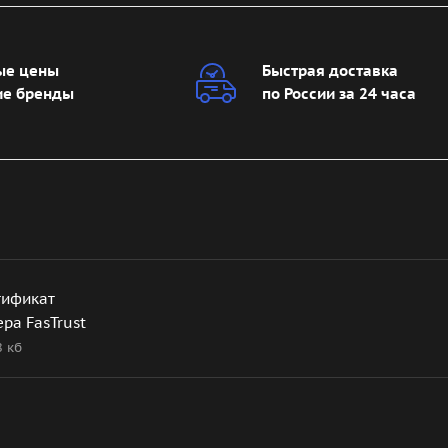
ые цены
Быстрая доставка
ие бренды
по России за 24 часа
тификат
ра FasTrust
8 кб