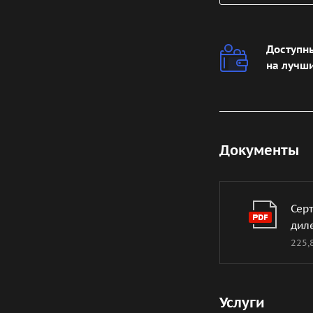
Доступн
на лучш
Документы
Сер
диле
225,
Услуги