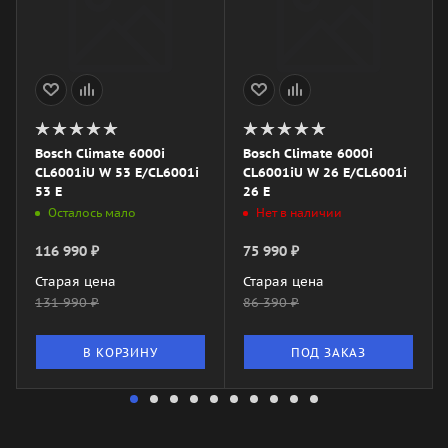
Bosch Climate 6000i
Bosch Climate 6000i
CL6001iU W 53 E/CL6001i
CL6001iU W 26 E/CL6001i
53 E
26 E
Осталось мало
Нет в наличии
116 990
₽
75 990
₽
Старая цена
Старая цена
131 990
₽
86 390
₽
В КОРЗИНУ
ПОД ЗАКАЗ