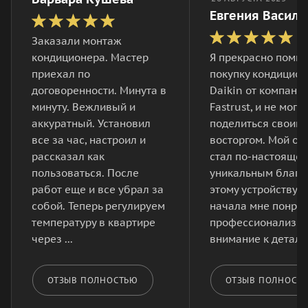
Евгения Василь
Заказали монтаж
кондиционера. Мастер
Я прекрасно помн
приехал по
покупку кондицио
договоренности. Минута в
Daikin от компани
минуту. Вежливый и
Fastrust, и не могу 
аккуратный. Установил
поделиться своим
все за час, настроил и
восторгом. Мой от
рассказал как
стал по-настояще
пользоваться. После
уникальным благо
работ еще и все убрал за
этому устройству. 
собой. Теперь регулируем
начала мне понра
температуру в квартире
профессионализм 
через ...
внимание к деталям
ОТЗЫВ ПОЛНОСТЬЮ
ОТЗЫВ ПОЛНОСТ