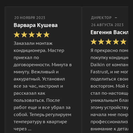
–
20 НОЯБРЯ 2023
ДИРЕКТОР
Варвара Кушева
26 АВГУСТА 2023
Евгения Василь
Заказали монтаж
кондиционера. Мастер
Я прекрасно помн
приехал по
покупку кондицио
договоренности. Минута в
Daikin от компани
минуту. Вежливый и
Fastrust, и не могу 
аккуратный. Установил
поделиться своим
все за час, настроил и
восторгом. Мой от
рассказал как
стал по-настояще
пользоваться. После
уникальным благо
работ еще и все убрал за
этому устройству. 
собой. Теперь регулируем
начала мне понра
температуру в квартире
профессионализм 
через ...
внимание к деталям