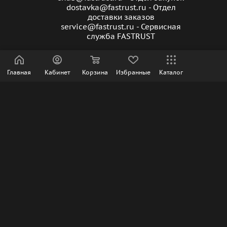
dostavka@fastrust.ru - Отдел
доставки заказов
service@fastrust.ru - Сервисная
служба FASTRUST
Главная
Кабинет
Корзина
Избранные
Каталог
ПОДПИСАТЬСЯ НА РАССЫЛКУ
ПОЛИТИКА КОНФИДЕНЦИАЛЬНОСТИ
2026 © Сайт носит информационный характер | Интернет-
магазин FasTrust.ru |